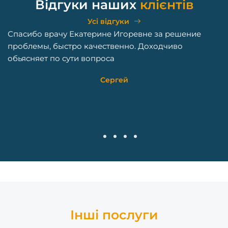
Відгуки наших
клієнтів
Усі відгуки
Спасибо врачу Екатерине Игоревне за решение
чу
проблемы, быстро качественно. Доходчиво
обьясняет по сути вопроса
а
ів
Сергей
1
2
3
4
5
Інші послуги