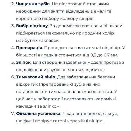
Чищення зубів
. Це підготовчий етап, який
необхідний для зняття відкладень з емалі та
коректного підбору кольору вінірів.
Вибір відтінку
. За допомогою спеціальної шкали
підбирається максимально природний колір
майбутніх накладок.
Препарація
. Проводиться зняття емалі під вінір. У
більшості випадків сточується від 0,3 до 0,7 мм.
Зліпок
. Для створення ідеальної моделі протеза з
відшліфованих зубів знімається відбиток.
Тимчасовий вінір
. Для забезпечення безпеки
відкритих (препарованих) зубів на них
встановлюють тимчасові пластмасові вініри. У
цей час у лабораторії виготовляють керамічні
накладки за зліпком.
Фінальна установка
. Лікар встановлює, фіксує,
шліфує і полірує готові керамічні вініри.