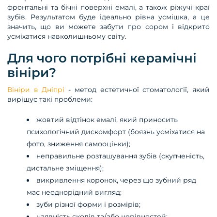
фронтальні та бічні поверхні емалі, а також ріжучі краї
зубів. Результатом буде ідеально рівна усмішка, а це
значить, що ви можете забути про сором і відкрито
усміхатися навколишньому світу.
Для чого потрібні керамічні
вініри?
Вініри в Дніпрі
- метод естетичної стоматології, який
вирішує такі проблеми:
жовтий відтінок емалі, який приносить
психологічний дискомфорт (боязнь усміхатися на
фото, зниження самооцінки);
неправильне розташування зубів (скупченість,
дистальне зміщення);
викривлення коронок, через що зубний ряд
має неоднорідний вигляд;
зуби різної форми і розмірів;
наявність сколів та/або нерівностей;