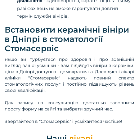
діяльністю
- єдиноборства, карате тощо. У цьому
разі фахівець не зможе гарантувати довгий
термін служби вінірів.
Встановити керамічні вініри
в Дніпрі в стоматології
Стомасервіс
Якщо ви турбуєтеся про здоров'я і про зовнішній
вигляд вашої усмішки - вам підійдуть вініри з кераміки:
ціна в Дніпрі доступна і демократична. Досвідчені лікарі
клініки "Стомасервіс" надають повний спектр
стоматологічних послуг і постійно підвищують рівень
своєї кваліфікації.
Для запису на консультацію достатньо заповнити
просту форму на сайті та вибрати зручний час.
Звертайтеся в "Стомасервіс" і усміхайтеся частіше!
Наші
лікарі