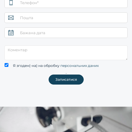
Я згоден(-на) на обробку
персональних даних
.
Записатися