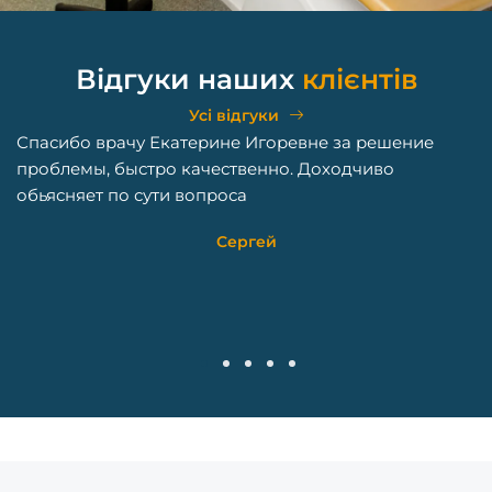
Відгуки наших
клієнтів
Усі відгуки
Спасибо врачу Екатерине Игоревне за решение
чу
проблемы, быстро качественно. Доходчиво
обьясняет по сути вопроса
а
ів
Сергей
1
2
3
4
5