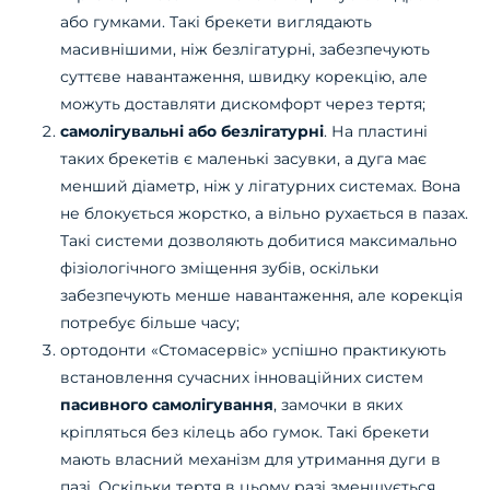
або гумками. Такі брекети виглядають
масивнішими, ніж безлігатурні, забезпечують
суттєве навантаження, швидку корекцію, але
можуть доставляти дискомфорт через тертя;
самолігувальні або безлігатурні
. На пластині
таких брекетів є маленькі засувки, а дуга має
менший діаметр, ніж у лігатурних системах. Вона
не блокується жорстко, а вільно рухається в пазах.
Такі системи дозволяють добитися максимально
фізіологічного зміщення зубів, оскільки
забезпечують менше навантаження, але корекція
потребує більше часу;
ортодонти «Стомасервіс» успішно практикують
встановлення сучасних інноваційних систем
пасивного самолігування
, замочки в яких
кріпляться без кілець або гумок. Такі брекети
мають власний механізм для утримання дуги в
пазі. Оскільки тертя в цьому разі зменшується,