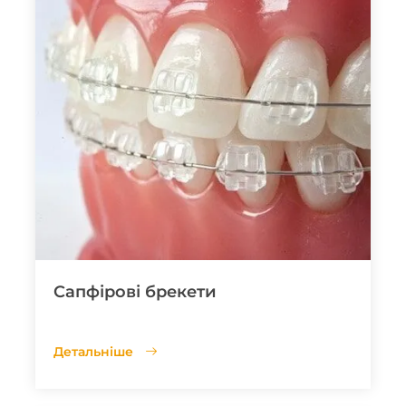
Сапфірові брекети
Детальніше