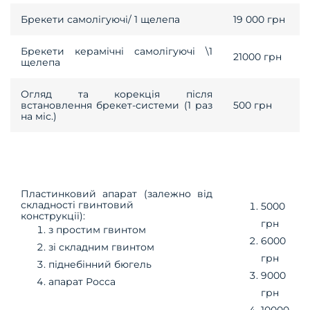
Брекети самолігуючі/ 1 щелепа
19 000 грн
Брекети керамічні самолігуючі \1
21000 грн
щелепа
Огляд та корекція після
встановлення брекет-системи (1 раз
500 грн
на міс.)
Пластинковий апарат (залежно від
складності гвинтовий
5000
конструкції):
грн
з простим гвинтом
6000
зі складним гвинтом
грн
піднебінний бюгель
9000
апарат Росса
грн
10000