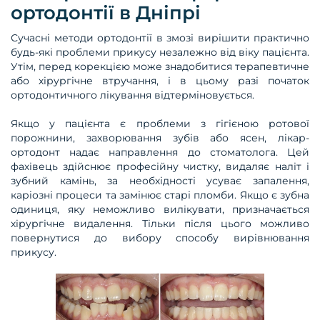
ортодонтії в Дніпрі
Сучасні методи ортодонтії в змозі вирішити практично
будь-які проблеми прикусу незалежно від віку пацієнта.
Утім, перед корекцією може знадобитися терапевтичне
або хірургічне втручання, і в цьому разі початок
ортодонтичного лікування відтерміновується.
Якщо у пацієнта є проблеми з гігієною ротової
порожнини, захворювання зубів або ясен, лікар-
ортодонт надає направлення до стоматолога. Цей
фахівець здійснює професійну чистку, видаляє наліт і
зубний камінь, за необхідності усуває запалення,
каріозні процеси та замінює старі пломби. Якщо є зубна
одиниця, яку неможливо вилікувати, призначається
хірургічне видалення. Тільки після цього можливо
повернутися до вибору способу вирівнювання
прикусу.