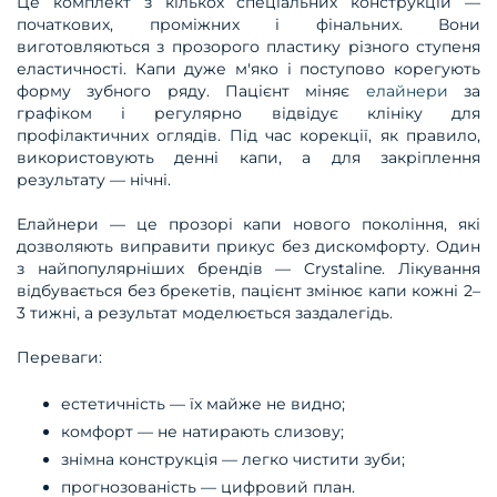
Це комплект з кількох спеціальних конструкцій —
початкових, проміжних і фінальних. Вони
виготовляються з прозорого пластику різного ступеня
еластичності. Капи дуже м'яко і поступово корегують
форму зубного ряду. Пацієнт міняє
елайнери
за
графіком і регулярно відвідує клініку для
профілактичних оглядів. Під час корекції, як правило,
використовують денні капи, а для закріплення
результату — нічні.
Елайнери — це прозорі капи нового покоління, які
дозволяють виправити прикус без дискомфорту. Один
з найпопулярніших брендів — Crystaline. Лікування
відбувається без брекетів, пацієнт змінює капи кожні 2–
3 тижні, а результат моделюється заздалегідь.
Переваги:
естетичність — їх майже не видно;
комфорт — не натирають слизову;
знімна конструкція — легко чистити зуби;
прогнозованість — цифровий план.