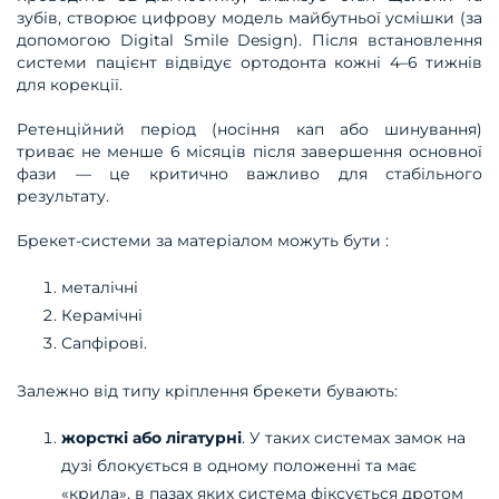
зубів, створює цифрову модель майбутньої усмішки (за
допомогою Digital Smile Design). Після встановлення
системи пацієнт відвідує ортодонта кожні 4–6 тижнів
для корекції.
Ретенційний період (носіння кап або шинування)
триває не менше 6 місяців після завершення основної
фази — це критично важливо для стабільного
результату.
Брекет-системи за матеріалом можуть бути :
металічні
Керамічні
Сапфірові.
Залежно від типу кріплення брекети бувають:
жорсткі або лігатурні
. У таких системах замок на
дузі блокується в одному положенні та має
«крила», в пазах яких система фіксується дротом