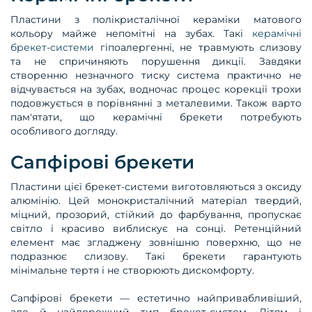
Пластини з полікристалічної кераміки матового
кольору майже непомітні на зубах. Такі
керамічні
брекет-системи
гіпоалергенні, не травмують слизову
та не спричиняють порушення дикції. Завдяки
створенню незначного тиску система практично не
відчувається на зубах, водночас процес корекції трохи
подовжується в порівнянні з металевими. Також варто
пам'ятати, що керамічні брекети потребують
особливого догляду.
Сапфірові брекети
Пластини цієї брекет-системи виготовляються з оксиду
алюмінію. Цей монокристалічний матеріал твердий,
міцний, прозорий, стійкий до фарбування, пропускає
світло і красиво виблискує на сонці. Ретенційний
елемент має згладжену зовнішню поверхню, що не
подразнює слизову. Такі брекети гарантують
мінімальне тертя і не створюють дискомфорту.
Сапфірові брекети — естетично найпривабливіший,