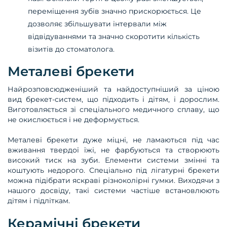
переміщення зубів значно прискорюється. Це
дозволяє збільшувати інтервали між
відвідуваннями та значно скоротити кількість
візитів до стоматолога.
Металеві брекети
Найрозповсюдженіший та найдоступніший за ціною
вид брекет-систем, що підходить і дітям, і дорослим.
Виготовляється зі спеціального медичного сплаву, що
не окислюється і не деформується.
Металеві брекети дуже міцні, не ламаються під час
вживання твердої їжі, не фарбуються та створюють
високий тиск на зуби. Елементи системи змінні та
коштують недорого. Спеціально під лігатурні брекети
можна підібрати яскраві різноколірні гумки. Виходячи з
нашого досвіду, такі системи частіше встановлюють
дітям і підліткам.
Керамічні брекети