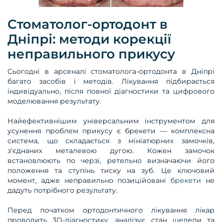
Стоматолог-ортодонт в
Дніпрі: методи корекції
неправильного прикусу
Сьогодні в арсеналі стоматолога-ортодонта в Дніпрі
багато засобів і методів. Лікування підбирається
індивідуально, після повної діагностики та цифрового
моделювання результату.
Найефективнішим універсальним інструментом для
усунення проблем прикусу є брекети — комплексна
система, що складається з мініатюрних замочків,
з’єднаних металевою дугою. Кожен замочок
встановлюють по черзі, ретельно визначаючи його
положення та ступінь тиску на зуб. Це ключовий
момент, адже неправильно позиційовані
брекети
не
дадуть потрібного результату.
Перед початком ортодонтичного лікування лікар
проводить 3D-діагностику, аналізує стан щелепи та