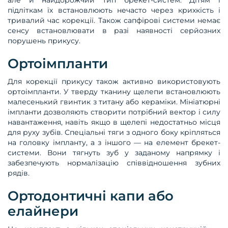
але й найдорожчий тип брекет-систем. Дітям і
підліткам їх встановлюють нечасто через крихкість і
тривалий час корекції. Також сапфірові системи немає
сенсу встановлювати в разі наявності серйозних
порушень прикусу.
Ортоімпланти
Для корекції прикусу також активно використовують
ортоімпланти. У тверду тканину щелепи встановлюють
малесенький гвинтик з титану або кераміки. Мініатюрні
імпланти дозволяють створити потрібний вектор і силу
навантаження, навіть якщо в щелепі недостатньо місця
для руху зубів. Спеціальні тяги з одного боку кріпляться
на головку імпланту, а з іншого — на елемент брекет-
системи. Вони тягнуть зуб у заданому напрямку і
забезпечують нормалізацію співвідношення зубних
рядів.
Ортодонтичні капи або
елайнери