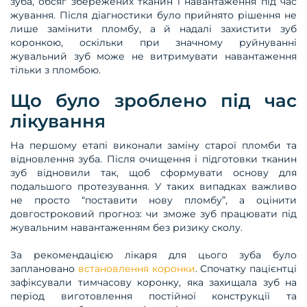
зуба, обсяг збережених тканин і навантаження під час
жування. Після діагностики було прийнято рішення не
лише замінити пломбу, а й надалі захистити зуб
коронкою, оскільки при значному руйнуванні
жувальний зуб може не витримувати навантаження
тільки з пломбою.
Що було зроблено під час
лікування
На першому етапі виконали заміну старої пломби та
відновлення зуба. Після очищення і підготовки тканин
зуб відновили так, щоб сформувати основу для
подальшого протезування. У таких випадках важливо
не просто “поставити нову пломбу”, а оцінити
довгостроковий прогноз: чи зможе зуб працювати під
жувальним навантаженням без ризику сколу.
За рекомендацією лікаря для цього зуба було
заплановано
встановлення коронки
. Спочатку пацієнтці
зафіксували тимчасову коронку, яка захищала зуб на
період виготовлення постійної конструкції та