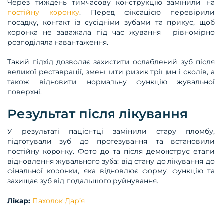
Через тиждень тимчасову конструкцію замінили на
постійну коронку
. Перед фіксацією перевірили
посадку, контакт із сусідніми зубами та прикус, щоб
коронка не заважала під час жування і рівномірно
розподіляла навантаження.
Такий підхід дозволяє захистити ослаблений зуб після
великої реставрації, зменшити ризик тріщин і сколів, а
також відновити нормальну функцію жувальної
поверхні.
Результат після лікування
У результаті пацієнтці замінили стару пломбу,
підготували зуб до протезування та встановили
постійну коронку. Фото до та після демонструє етапи
відновлення жувального зуба: від стану до лікування до
фінальної коронки, яка відновлює форму, функцію та
захищає зуб від подальшого руйнування.
Лікар:
Пахолок Дарʼя