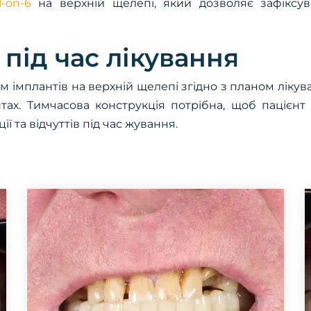
l-on-6
на верхній щелепі, який дозволяє зафіксув
під час лікування
 імплантів на верхній щелепі згідно з планом лікув
ах. Тимчасова конструкція потрібна, щоб пацієнт 
ї та відчуттів під час жування.