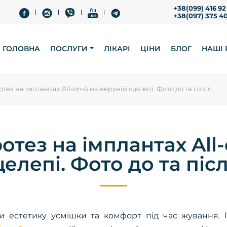
+38(099) 416 92
+38(097) 375 4
ГОЛОВНА
ПОСЛУГИ
ЛІКАРІ
ЦІНИ
БЛОГ
НАШІ
ез на імплантах All-on-6 на верхній щелепі. Фото до та після
тез на імплантах All-
елепі. Фото до та піс
и естетику усмішки та комфорт під час жування. 