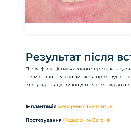
Результат після в
Після фіксації тимчасового протеза відно
гармонізацію усмішки після протезування н
етапу адаптації, виконується перехід до по
Імплантація
Федоренко Костянтин
Протезування
Федоренко Євгенія