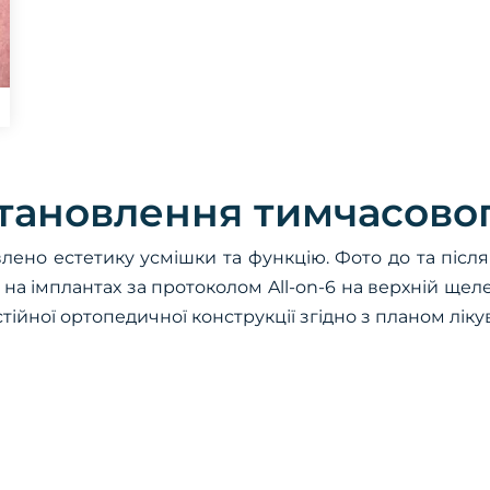
становлення тимчасово
влено естетику усмішки та функцію. Фото до та піс
а імплантах за протоколом All-on-6 на верхній щелепі
стійної ортопедичної конструкції згідно з планом ліку