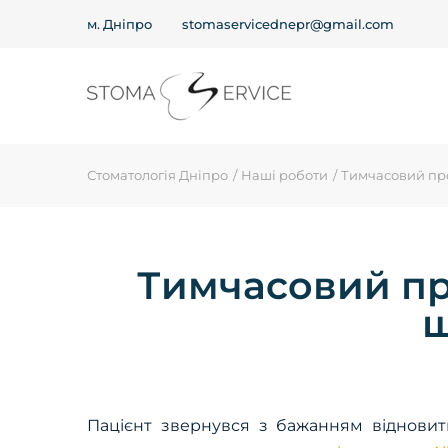
м. Дніпро
stomaservicednepr@gmail.com
Стоматологія Дніпро
Наші роботи
Тимчасовий прот
Тимчасовий про
щ
Пацієнт звернувся з бажанням відновит