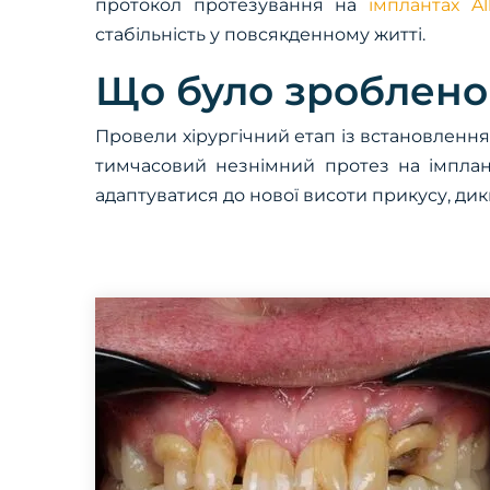
протокол протезування на
імплантах Al
стабільність у повсякденному житті.
Що було зроблено 
Провели хірургічний етап із встановленням
тимчасовий незнімний протез на імплант
адаптуватися до нової висоти прикусу, дикці