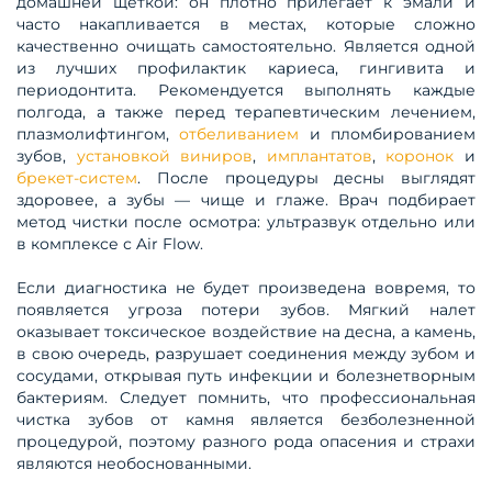
домашней щеткой: он плотно прилегает к эмали и
часто накапливается в местах, которые сложно
качественно очищать самостоятельно. Является одной
из лучших профилактик кариеса, гингивита и
периодонтита. Рекомендуется выполнять каждые
полгода, а также перед терапевтическим лечением,
плазмолифтингом,
отбеливанием
и пломбированием
зубов,
установкой виниров
,
имплантатов
,
коронок
и
брекет-систем
. После процедуры десны выглядят
здоровее, а зубы — чище и глаже. Врач подбирает
метод чистки после осмотра: ультразвук отдельно или
в комплексе с Air Flow.
Если диагностика не будет произведена вовремя, то
появляется угроза потери зубов. Мягкий налет
оказывает токсическое воздействие на десна, а камень,
в свою очередь, разрушает соединения между зубом и
сосудами, открывая путь инфекции и болезнетворным
бактериям. Следует помнить, что профессиональная
чистка зубов от камня является безболезненной
процедурой, поэтому разного рода опасения и страхи
являются необоснованными.