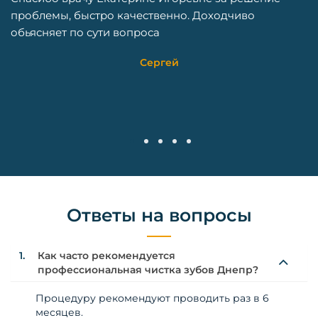
Попал на прием к Наталье
ственно. Доходчиво
супер!!! Зуб вылечила про
оса
красиво(пломбу не видно 
Спаси
ергей
Макс
1
2
3
4
5
Ответы на вопросы
1.
Как часто рекомендуется
профессиональная чистка зубов Днепр?
Процедуру рекомендуют проводить раз в 6
месяцев.